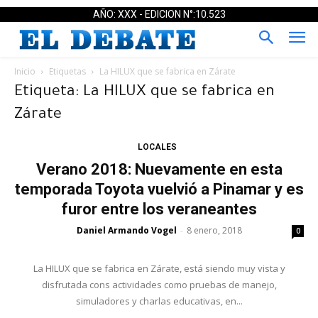
AÑO: XXX - EDICION N°:10.523
Inicio
Etiquetas
La HILUX que se fabrica en Zárate
Etiqueta: La HILUX que se fabrica en
Zárate
LOCALES
Verano 2018: Nuevamente en esta
temporada Toyota vuelvió a Pinamar y es
furor entre los veraneantes
Daniel Armando Vogel
8 enero, 2018
-
0
La HILUX que se fabrica en Zárate, está siendo muy vista y
disfrutada cons actividades como pruebas de manejo,
simuladores y charlas educativas, en...