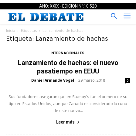
AÑO: XXIX - EDICION N°:10.520
Inicio
Etiquetas
Lanzamiento de hachas
Etiqueta: Lanzamiento de hachas
INTERNACIONALES
Lanzamiento de hachas: el nuevo
pasatiempo en EEUU
Daniel Armando Vogel
29 marzo, 2018
-
0
Sus fundadores aseguran que en Stumpy's fue el primero de su
tipo en Estados Unidos, aunque Canadá es considerado la cuna
de este nuevo...
Leer más