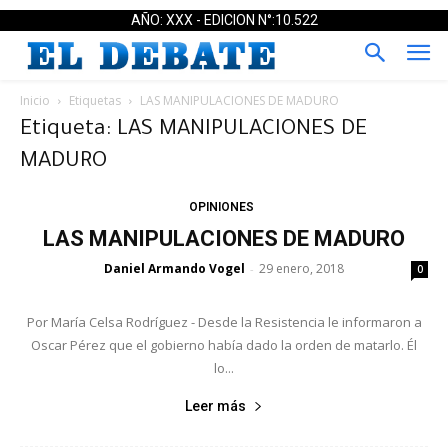
AÑO: XXX - EDICION N°:10.522
Inicio
Etiquetas
LAS MANIPULACIONES DE MADURO
Etiqueta: LAS MANIPULACIONES DE
MADURO
OPINIONES
LAS MANIPULACIONES DE MADURO
Daniel Armando Vogel
29 enero, 2018
-
0
Por María Celsa Rodríguez - Desde la Resistencia le informaron a
Oscar Pérez que el gobierno había dado la orden de matarlo. Él
lo...
Leer más