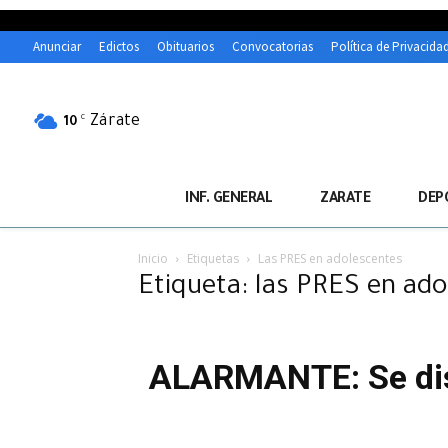
Anunciar
Edictos
Obituarios
Convocatorias
Política de Privacida
Zárate
C
10
INF. GENERAL
ZARATE
DEP
Inicio
Etiquetas
Las PRES en adolescentes
Etiqueta: las PRES en ad
ALARMANTE: Se dis