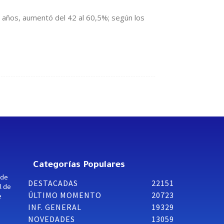
e años, aumentó del 42 al 60,5%; según los
Categorías Populares
 de
DESTACADAS
22151
l de
ÚLTIMO MOMENTO
20723
e
INF. GENERAL
19329
NOVEDADES
13059