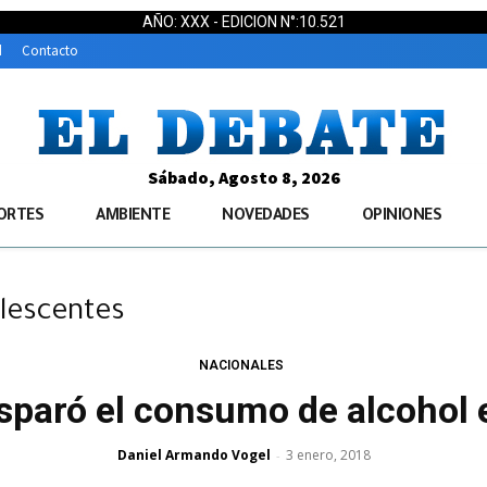
AÑO: XXX - EDICION N°:10.521
d
Contacto
Sábado, Agosto 8, 2026
ORTES
AMBIENTE
NOVEDADES
OPINIONES
olescentes
NACIONALES
paró el consumo de alcohol 
Daniel Armando Vogel
3 enero, 2018
-