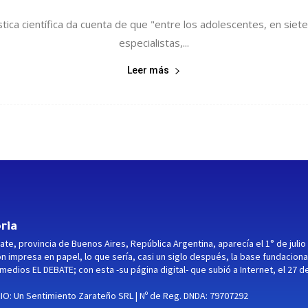
ica científica da cuenta de que "entre los adolescentes, en siet
especialistas,...
Leer más
ria
ate, provincia de Buenos Aires, República Argentina, aparecía el 1° de julio
ón impresa en papel, lo que sería, casi un siglo después, la base fundaciona
medios EL DEBATE; con esta -su página digital- que subió a Internet, el 27 d
O: Un Sentimiento Zarateño SRL | Nº de Reg. DNDA: 79707292