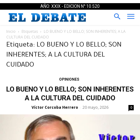
AÑO: XXIX - EDICION N°:10.520
Inicio
Etiquetas
LO BUENO Y LO BELLO; SON INHERENTES; A LA
CULTURA DEL CUIDADO
Etiqueta: LO BUENO Y LO BELLO; SON
INHERENTES; A LA CULTURA DEL
CUIDADO
OPINIONES
LO BUENO Y LO BELLO; SON INHERENTES
A LA CULTURA DEL CUIDADO
Víctor Corcoba Herrero
20 mayo, 2026
-
0