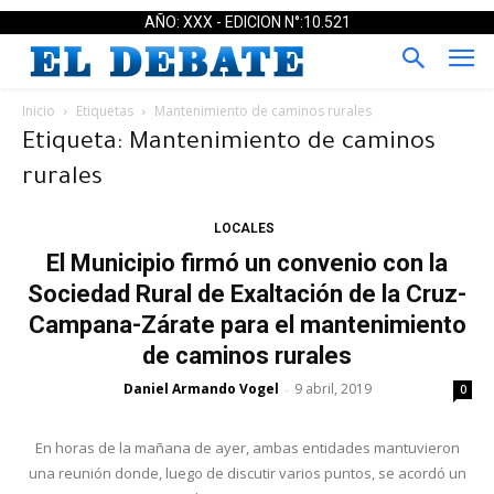
AÑO: XXX - EDICION N°:10.521
Inicio
Etiquetas
Mantenimiento de caminos rurales
Etiqueta: Mantenimiento de caminos
rurales
LOCALES
El Municipio firmó un convenio con la
Sociedad Rural de Exaltación de la Cruz-
Campana-Zárate para el mantenimiento
de caminos rurales
Daniel Armando Vogel
9 abril, 2019
-
0
En horas de la mañana de ayer, ambas entidades mantuvieron
una reunión donde, luego de discutir varios puntos, se acordó un