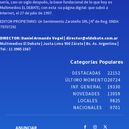
sería, casi un siglo después, la base fundacional de lo que hoy es
Multimedios EL DEBATE; con esta -su página digital- que subió a
Internet, el 27 de julio de 1997.
EDITOR-PROPIETARIO: Un Sentimiento Zarateño SRL | Nº de Reg. DNDA:
79707292
DIRECTOR: Daniel Armando Vogel |
director@eldebate.com.ar
Multimedios El Debate | Justa Lima 950 Zárate | Bs. As. Argentina |
Tel.: 11 3965 1567
Categorías Populares
DESTACADAS
22152
ÚLTIMO MOMENTO
20724
INF. GENERAL
19330
NOVEDADES
13059
LOCALES
9825
NACIONALES
9701
ANUNCIAR