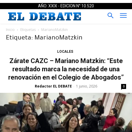
AÑO: XXIX - EDICION N°:10.520
Inicio
Etiquetas
MarianoMatzkin
Etiqueta: MarianoMatzkin
LOCALES
Zárate CAZC – Mariano Matzkin: “Este
resultado marca la necesidad de una
renovación en el Colegio de Abogados”
Redactor EL DEBATE
1 junio, 2026
-
0