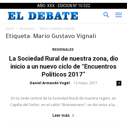
AÑO: XXX - EDICION N°:10.522
Inicio
Etiquetas
Mario Gustavo Vignali
Etiqueta: Mario Gustavo Vignali
REGIONALES
La Sociedad Rural de nuestra zona, dio
inicio a un nuevo ciclo de “Encuentros
Políticos 2017”
Daniel Armando Vogel
13 mayo, 2017
-
0
En la Sede central de la Sociedad Rural de nuestra región, en
Capilla del Señor, en el salón “Bicentenario”, se dio inicio a la...
Leer más