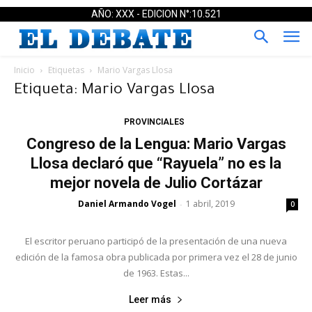
AÑO: XXX - EDICION N°:10.521
Inicio
Etiquetas
Mario Vargas Llosa
Etiqueta: Mario Vargas Llosa
PROVINCIALES
Congreso de la Lengua: Mario Vargas
Llosa declaró que “Rayuela” no es la
mejor novela de Julio Cortázar
Daniel Armando Vogel
1 abril, 2019
-
0
El escritor peruano participó de la presentación de una nueva
edición de la famosa obra publicada por primera vez el 28 de junio
de 1963. Estas...
Leer más