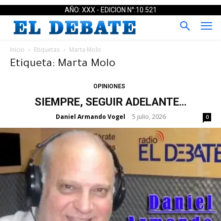
AÑO: XXX - EDICION N°:10.521
Inicio
Etiquetas
Marta Molo
Etiqueta: Marta Molo
OPINIONES
SIEMPRE, SEGUIR ADELANTE…
Daniel Armando Vogel
5 julio, 2026
-
0