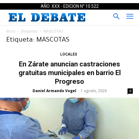
AÑO: XXX - EDICION N°:10.522
Inicio
Etiquetas
MASCOTAS
Etiqueta: MASCOTAS
LOCALES
En Zárate anuncian castraciones
gratuitas municipales en barrio El
Progreso
Daniel Armando Vogel
1 agosto, 2026
-
0