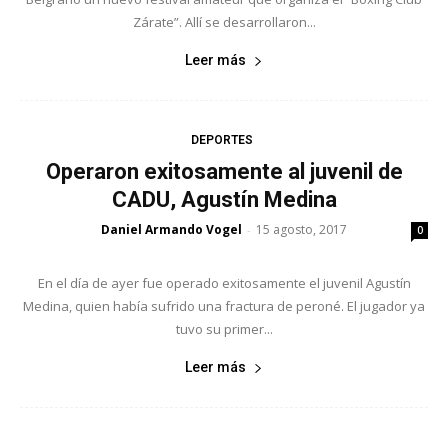
Zárate”. Allí se desarrollaron...
Leer más
DEPORTES
Operaron exitosamente al juvenil de
CADU, Agustín Medina
Daniel Armando Vogel
15 agosto, 2017
-
0
En el día de ayer fue operado exitosamente el juvenil Agustín
Medina, quien había sufrido una fractura de peroné. El jugador ya
tuvo su primer...
Leer más