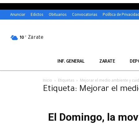
Anunciar
Edictos
Obituarios
Convocatorias
Política de Privacida
Zárate
C
10
INF. GENERAL
ZARATE
DEP
Inicio
Etiquetas
Mejorar el medio ambiente y cuid
Etiqueta: Mejorar el medi
El Domingo, la mov