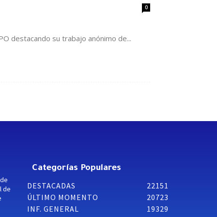
0
PO destacando su trabajo anónimo de...
Categorías Populares
 de
DESTACADAS
22151
l de
ÚLTIMO MOMENTO
20723
e
INF. GENERAL
19329