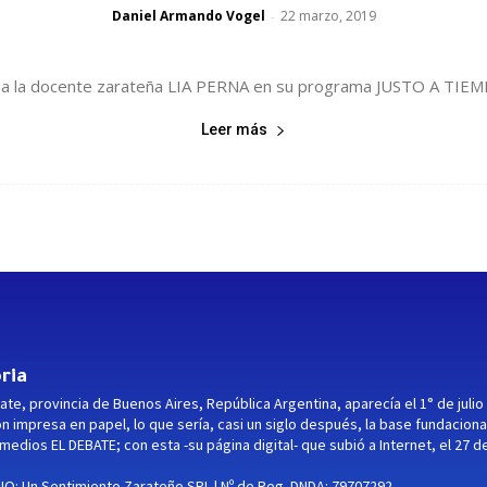
Daniel Armando Vogel
22 marzo, 2019
-
ía a la docente zarateña LIA PERNA en su programa JUSTO A TIEM
Leer más
ria
ate, provincia de Buenos Aires, República Argentina, aparecía el 1° de julio
ón impresa en papel, lo que sería, casi un siglo después, la base fundaciona
medios EL DEBATE; con esta -su página digital- que subió a Internet, el 27 d
O: Un Sentimiento Zarateño SRL | Nº de Reg. DNDA: 79707292