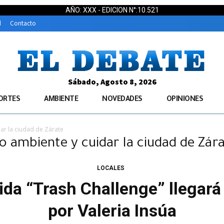
AÑO: XXX - EDICION N°:10.521
d
Contacto
Sábado, Agosto 8, 2026
ORTES
AMBIENTE
NOVEDADES
OPINIONES
ar la ciudad de Zárate
o ambiente y cuidar la ciudad de Zár
LOCALES
ida “Trash Challenge” llegará
por Valeria Insúa