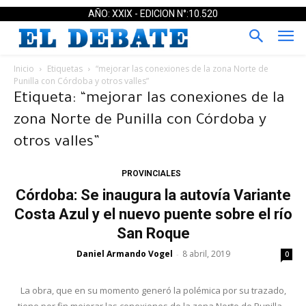
AÑO: XXIX - EDICION N°:10.520
Inicio
Etiquetas
“mejorar las conexiones de la zona Norte de
Punilla con Córdoba y otros valles”
Etiqueta: “mejorar las conexiones de la
zona Norte de Punilla con Córdoba y
otros valles”
PROVINCIALES
Córdoba: Se inaugura la autovía Variante
Costa Azul y el nuevo puente sobre el río
San Roque
Daniel Armando Vogel
8 abril, 2019
-
0
La obra, que en su momento generó la polémica por su trazado,
tiene por fin mejorar las conexiones de la zona Norte de Punilla...