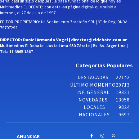
sería, casi un siglo después, la base fundacional de lo que hoy es
Multimedios EL DEBATE; con esta -su página digital- que subió a
Internet, el 27 de julio de 1997.
EDITOR-PROPIETARIO: Un Sentimiento Zarateño SRL | Nº de Reg. DNDA:
79707292
DIRECTOR: Daniel Armando Vogel |
director@eldebate.com.ar
Multimedios El Debate | Justa Lima 950 Zárate | Bs. As. Argentina |
Tel.: 11 3965 1567
Categorías Populares
DESTACADAS
22142
ÚLTIMO MOMENTO
20713
INF. GENERAL
19321
NOVEDADES
13058
LOCALES
9824
NACIONALES
9697
ANUNCIAR