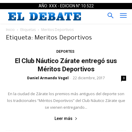
AÑO: XXX - EDICION N°:10.522
Inicio
Etiquetas
Meritos Deportivos
Etiqueta: Meritos Deportivos
DEPORTES
El Club Náutico Zárate entregó sus
Méritos Deportivos
Daniel Armando Vogel
22 diciembre, 2017
-
0
En la ciudad de Zárate los premios más antiguos del deporte son
los tradicionales “Méritos Deportivos” del Club Náutico Zárate que
se vienen entregando...
Leer más