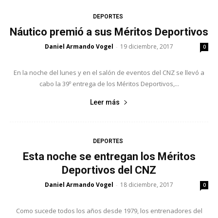
DEPORTES
Náutico premió a sus Méritos Deportivos
Daniel Armando Vogel
19 diciembre, 2017
-
0
En la noche del lunes y en el salón de eventos del CNZ se llevó a
cabo la 39º entrega de los Méritos Deportivos,...
Leer más
DEPORTES
Esta noche se entregan los Méritos
Deportivos del CNZ
Daniel Armando Vogel
18 diciembre, 2017
-
0
Como sucede todos los años desde 1979, los entrenadores del