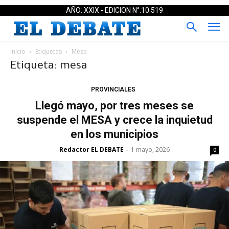
AÑO: XXIX - EDICION N°:10.519
Inicio
Etiquetas
Mesa
Etiqueta: mesa
PROVINCIALES
Llegó mayo, por tres meses se
suspende el MESA y crece la inquietud
en los municipios
Redactor EL DEBATE
1 mayo, 2026
-
0