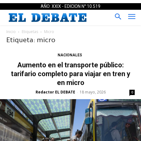
AÑO: XXIX - EDICION N°:10.519
Inicio
Etiquetas
Micro
Etiqueta: micro
NACIONALES
Aumento en el transporte público:
tarifario completo para viajar en tren y
en micro
Redactor EL DEBATE
18 mayo, 2026
-
0