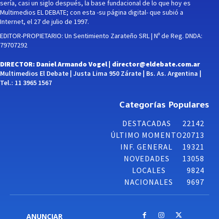
sería, casi un siglo después, la base fundacional de lo que hoy es
Multimedios EL DEBATE; con esta -su página digital- que subió a
Internet, el 27 de julio de 1997.
EDITOR-PROPIETARIO: Un Sentimiento Zarateño SRL | Nº de Reg. DNDA:
79707292
DIRECTOR: Daniel Armando Vogel |
director@eldebate.com.ar
Multimedios El Debate | Justa Lima 950 Zárate | Bs. As. Argentina |
Tel.: 11 3965 1567
Categorías Populares
DESTACADAS
22142
ÚLTIMO MOMENTO
20713
INF. GENERAL
19321
NOVEDADES
13058
LOCALES
9824
NACIONALES
9697
ANUNCIAR