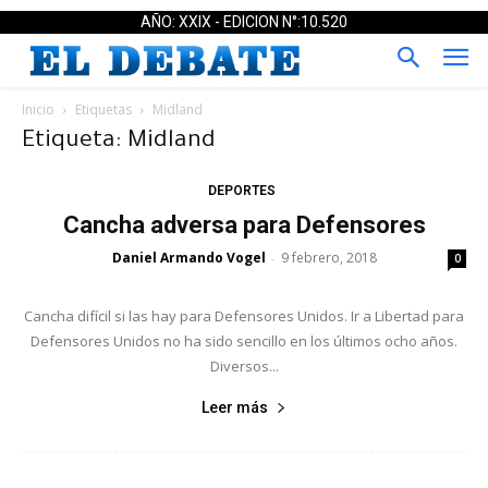
AÑO: XXIX - EDICION N°:10.520
Inicio
Etiquetas
Midland
Etiqueta: Midland
DEPORTES
Cancha adversa para Defensores
Daniel Armando Vogel
9 febrero, 2018
-
0
Cancha difícil si las hay para Defensores Unidos. Ir a Libertad para
Defensores Unidos no ha sido sencillo en los últimos ocho años.
Diversos...
Leer más