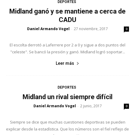
DEPORTES
Midland ganó y se mantiene a cerca de
CADU
Daniel Armando Vogel
27 noviembre, 2017
-
0
El escolta derrotó a Laferrere por 2 a 0 y sigue a dos puntos del
"celeste". Se bancó la presión y ganó. Midland logró soportar...
Leer más
DEPORTES
Midland un rival siempre difícil
Daniel Armando Vogel
2 junio, 2017
-
0
Siempre se dice que muchas cuestiones deportivas se pueden
explicar desde la estadística. Que los números son el fiel reflejo de