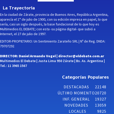
La Trayectoria
En la ciudad de Zárate, provincia de Buenos Aires, República Argentina,
aparecía el 1° de julio de 1900, con su edición impresa en papel, lo que
sería, casi un siglo después, la base fundacional de lo que hoy es
Multimedios EL DEBATE; con esta -su página digital- que subió a
Internet, el 27 de julio de 1997.
EDITOR-PROPIETARIO: Un Sentimiento Zarateño SRL | Nº de Reg. DNDA:
79707292
DIRECTOR: Daniel Armando Vogel |
director@eldebate.com.ar
Multimedios El Debate | Justa Lima 950 Zárate | Bs. As. Argentina |
Tel.: 11 3965 1567
Categorías Populares
DESTACADAS
22148
ÚLTIMO MOMENTO
20720
INF. GENERAL
19327
NOVEDADES
13059
LOCALES
9825