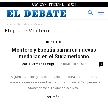
AÑO: XXX - EDICION N°:10.521
Inicio
Etiquetas
Montero
Etiqueta: Montero
DEPORTES
Montero y Escutia sumaron nuevas
medallas en el Sudamericano
Daniel Armando Vogel
14 noviembre, 2018
-
0
Siguen los éxitos y las buenas noticias para los nadadores
zarateños que se encuentran participando del XI Campeonato
Sudamericano. Es que en la pileta...
Leer más