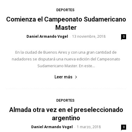
DEPORTES
Comienza el Campeonato Sudamericano
Master
Daniel Armando Vogel
13 noviembre, 2018
-
0
En la ciudad de Buenos Aires y con una gran cantidad de
nadadores se disputará una nueva edición del Campeonato
Sudamericano Master. En este...
Leer más
DEPORTES
Almada otra vez en el preseleccionado
argentino
Daniel Armando Vogel
1 marzo, 2018
-
0