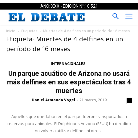
AÑO: XXX - EDICION N°:10.521
Inicio
Etiquetas
Muertes de 4 delfines en un período de 16 meses
Etiqueta: Muertes de 4 delfines en un
período de 16 meses
INTERNACIONALES
Un parque acuático de Arizona no usará
más delfines en sus espectáculos tras 4
muertes
Daniel Armando Vogel
21 marzo, 2019
-
0
Aquellos que quedaban en el parque fueron transportados a
reservas para animales. El Dolphinaris Arizona (EEUU) ha decidido
no volver a utilizar delfines ni otros...