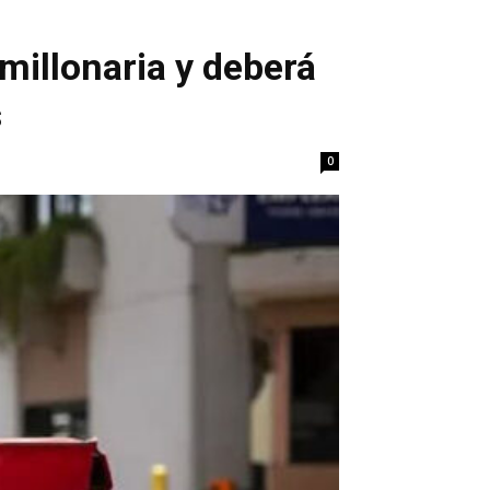
millonaria y deberá
s
0