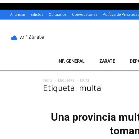
Anunciar
Edictos
Obituarios
Convocatorias
Política de Privacida
Zárate
C
7.1
INF. GENERAL
ZARATE
DEP
Inicio
Etiquetas
Multa
Etiqueta: multa
Una provincia mul
tomand