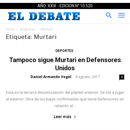
AÑO: XXIX - EDICION N°:10.520
Inicio
Etiquetas
Murtari
Etiqueta: Murtari
DEPORTES
Tampoco sigue Murtari en Defensores
Unidos
Daniel Armando Vogel
8 agosto, 2017
-
0
Esta es la tercera desvinculación del plantel anterior. Se iría a jugar
al exterior. Otra de las bajas confirmadas que tiene Defensores en
relación al...
Leer más