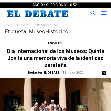
AÑO: XXX - EDICION N°:10.521
Inicio
Etiquetas
MuseoHistórico
Etiqueta: MuseoHistórico
LOCALES
Día Internacional de los Museos: Quinta
Jovita una memoria viva de la identidad
zarateña
Redactor EL DEBATE
18 mayo, 2026
-
0