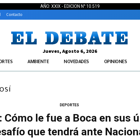
AÑO: XXIX - EDICION N°:10.519
d
Contacto
Jueves, Agosto 6, 2026
ORTES
AMBIENTE
NOVEDADES
OPINIONES
osí
DEPORTES
Cómo le fue a Boca en sus úl
desafío que tendrá ante Nacion