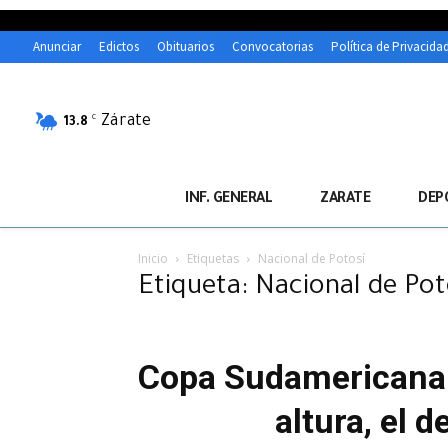
Anunciar
Edictos
Obituarios
Convocatorias
Política de Privacida
Zárate
C
13.8
INF. GENERAL
ZARATE
DEP
Inicio
Etiquetas
Nacional de Potosí
Etiqueta: Nacional de Pot
Copa Sudamericana: 
altura, el 