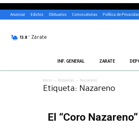
Anunciar
Edictos
Obituarios
Convocatorias
Política de Privacida
Zárate
C
13.8
INF. GENERAL
ZARATE
DEP
Inicio
Etiquetas
Nazareno
Etiqueta: Nazareno
El “Coro Nazareno”