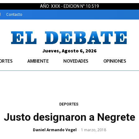
AÑO: XXIX - EDICION N°:10.519
d
Contacto
Jueves, Agosto 6, 2026
ORTES
AMBIENTE
NOVEDADES
OPINIONES
DEPORTES
Justo designaron a Negrete
Daniel Armando Vogel
1 marzo, 2018
-