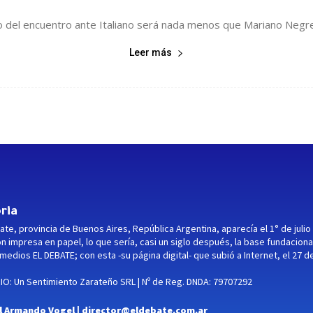
o del encuentro ante Italiano será nada menos que Mariano Negrete
Leer más
ria
ate, provincia de Buenos Aires, República Argentina, aparecía el 1° de julio
ón impresa en papel, lo que sería, casi un siglo después, la base fundaciona
medios EL DEBATE; con esta -su página digital- que subió a Internet, el 27 d
O: Un Sentimiento Zarateño SRL | Nº de Reg. DNDA: 79707292
l Armando Vogel |
director@eldebate.com.ar