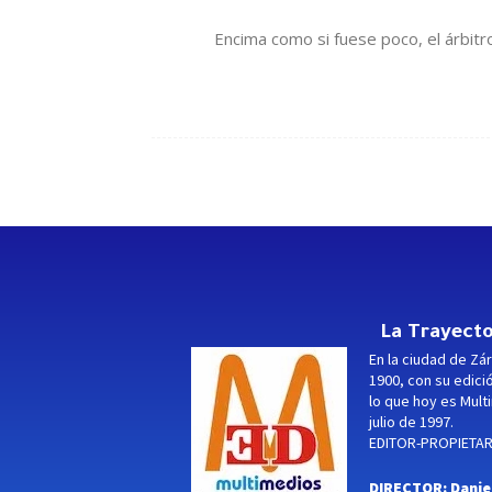
Encima como si fuese poco, el árbitr
La Trayecto
En la ciudad de Zár
1900, con su edici
lo que hoy es Multi
julio de 1997.
EDITOR-PROPIETARI
DIRECTOR: Danie