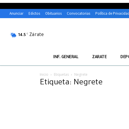
Anunciar
Edictos
Obituarios
Convocatorias
Política de Privacida
Zárate
C
14.5
INF. GENERAL
ZARATE
DEP
Inicio
Etiquetas
Negrete
Etiqueta: Negrete