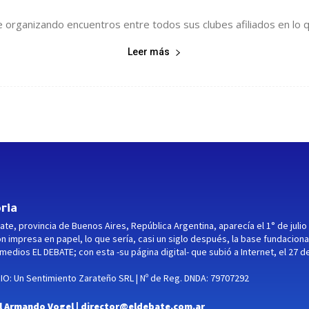
 organizando encuentros entre todos sus clubes afiliados en lo q
Leer más
ria
ate, provincia de Buenos Aires, República Argentina, aparecía el 1° de julio
ón impresa en papel, lo que sería, casi un siglo después, la base fundaciona
medios EL DEBATE; con esta -su página digital- que subió a Internet, el 27 d
O: Un Sentimiento Zarateño SRL | Nº de Reg. DNDA: 79707292
l Armando Vogel |
director@eldebate.com.ar