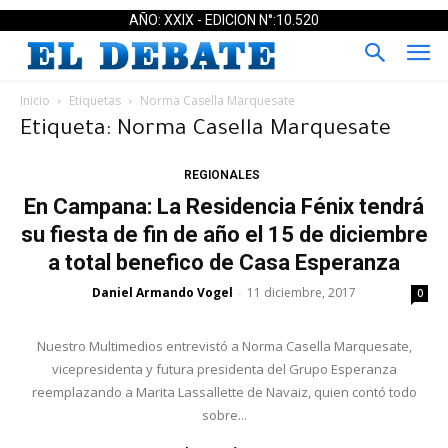
AÑO: XXIX - EDICION N°:10.520
Inicio
Etiquetas
Norma Casella Marquesate
Etiqueta: Norma Casella Marquesate
REGIONALES
En Campana: La Residencia Fénix tendrá
su fiesta de fin de año el 15 de diciembre
a total benefico de Casa Esperanza
Daniel Armando Vogel
11 diciembre, 2017
-
0
Nuestro Multimedios entrevistó a Norma Casella Marquesate,
vicepresidenta y futura presidenta del Grupo Esperanza
reemplazando a Marita Lassallette de Navaiz, quien contó todo
sobre...