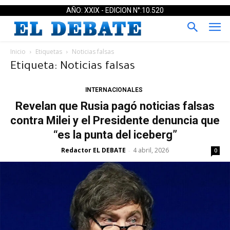
AÑO: XXIX - EDICION N°:10.520
Inicio
Etiquetas
Noticias falsas
Etiqueta: Noticias falsas
INTERNACIONALES
Revelan que Rusia pagó noticias falsas
contra Milei y el Presidente denuncia que
“es la punta del iceberg”
Redactor EL DEBATE
4 abril, 2026
-
0