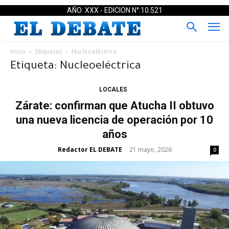
AÑO: XXX - EDICION N°:10.521
Inicio
Etiquetas
Nucleoeléctrica
Etiqueta: Nucleoeléctrica
LOCALES
Zárate: confirman que Atucha II obtuvo
una nueva licencia de operación por 10
años
Redactor EL DEBATE
21 mayo, 2026
-
0