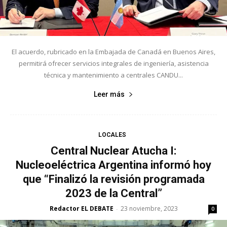
El acuerdo, rubricado en la Embajada de Canadá en Buenos Aires,
permitirá ofrecer servicios integrales de ingeniería, asistencia
técnica y mantenimiento a centrales CANDU...
Leer más
LOCALES
Central Nuclear Atucha I:
Nucleoeléctrica Argentina informó hoy
que “Finalizó la revisión programada
2023 de la Central”
Redactor EL DEBATE
23 noviembre, 2023
-
0