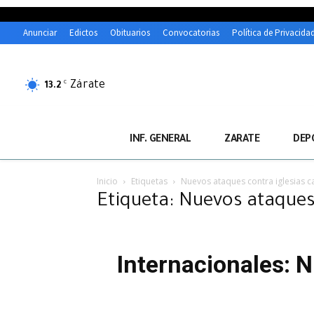
Anunciar
Edictos
Obituarios
Convocatorias
Política de Privacida
Zárate
C
13.2
INF. GENERAL
ZARATE
DEP
Inicio
Etiquetas
Nuevos ataques contra iglesias ca
Etiqueta: Nuevos ataques 
Internacionales: N