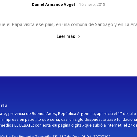
Daniel Armando Vogel
16 enero, 2018
-
e el Papa visita ese país, en una comuna de Santiago y en La Arau
Leer más
ria
ate, provincia de Buenos Aires, República Argentina, aparecía el 1° de julio
ón impresa en papel, lo que sería, casi un siglo después, la base fundaciona
medios EL DEBATE; con esta -su página digital- que subió a Internet, el 27 d
O: Un Sentimiento Zarateño SRL | Nº de Reg. DNDA: 79707292