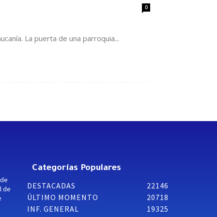
0
canía. La puerta de una parroquia...
Categorías Populares
 de
DESTACADAS
22146
l de
ÚLTIMO MOMENTO
20718
e
INF. GENERAL
19325