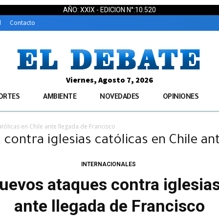
AÑO: XXIX - EDICION N°:10.520
d
Contacto
Viernes, Agosto 7, 2026
ORTES
AMBIENTE
NOVEDADES
OPINIONES
tólicas en Chile ante llegada de Francisco
contra iglesias católicas en Chile an
INTERNACIONALES
uevos ataques contra iglesias
ante llegada de Francisco