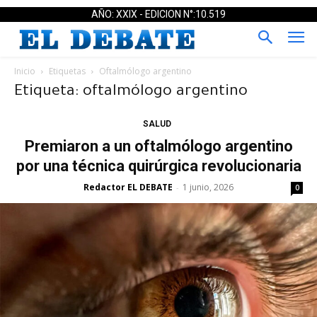
AÑO: XXIX - EDICION N°:10.519
Inicio
Etiquetas
Oftalmólogo argentino
Etiqueta: oftalmólogo argentino
SALUD
Premiaron a un oftalmólogo argentino
por una técnica quirúrgica revolucionaria
Redactor EL DEBATE
1 junio, 2026
-
0