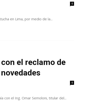
0
ucha en Lima, por medio de la...
con el reclamo de
n novedades
0
on el Ing. Omar Semoloni, titular del...