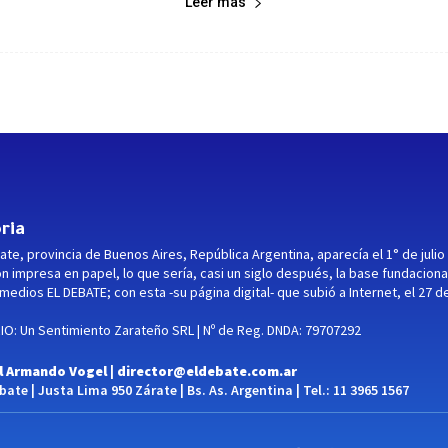
Leer más
ria
ate, provincia de Buenos Aires, República Argentina, aparecía el 1° de julio
ón impresa en papel, lo que sería, casi un siglo después, la base fundaciona
medios EL DEBATE; con esta -su página digital- que subió a Internet, el 27 d
O: Un Sentimiento Zarateño SRL | Nº de Reg. DNDA: 79707292
l Armando Vogel |
director@eldebate.com.ar
ate | Justa Lima 950 Zárate | Bs. As. Argentina | Tel.: 11 3965 1567