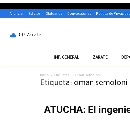
Anunciar
Edictos
Obituarios
Convocatorias
Política de Privacida
Zárate
C
7.1
INF. GENERAL
ZARATE
DEP
Inicio
Etiquetas
Omar semoloni
Etiqueta: omar semoloni
ATUCHA: El ingenie