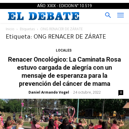
AÑO: XXIX - EDICION N°:10.519
Inicio
Etiquetas
ONG RENACER DE ZÁRATE
Etiqueta: ONG RENACER DE ZÁRATE
LOCALES
Renacer Oncológico: La Caminata Rosa
estuvo cargada de alegría con un
mensaje de esperanza para la
prevención del cáncer de mama
Daniel Armando Vogel
24 octubre, 2022
-
0