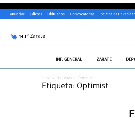
Anunciar
Edictos
Obituarios
Convocatorias
Política de Privacida
Zárate
C
14.1
INF. GENERAL
ZARATE
DEP
Inicio
Etiquetas
Optimist
Etiqueta: Optimist
F