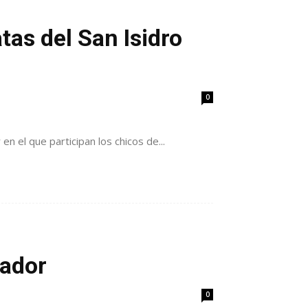
tas del San Isidro
0
n el que participan los chicos de...
rador
0