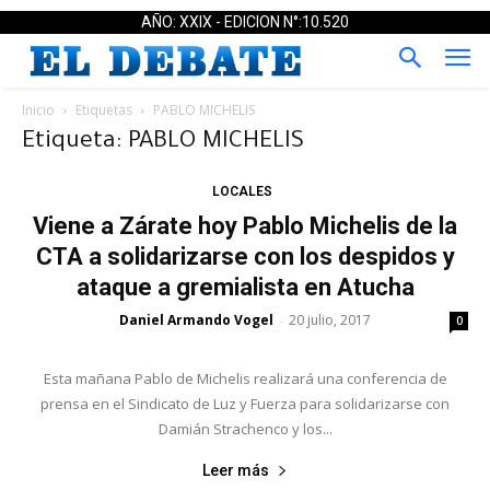
AÑO: XXIX - EDICION N°:10.520
Inicio
Etiquetas
PABLO MICHELIS
Etiqueta: PABLO MICHELIS
LOCALES
Viene a Zárate hoy Pablo Michelis de la
CTA a solidarizarse con los despidos y
ataque a gremialista en Atucha
Daniel Armando Vogel
20 julio, 2017
-
0
Esta mañana Pablo de Michelis realizará una conferencia de
prensa en el Sindicato de Luz y Fuerza para solidarizarse con
Damián Strachenco y los...
Leer más