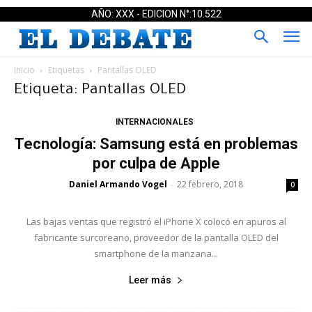
AÑO: XXX - EDICION N°:10.522
Inicio
Etiquetas
Pantallas OLED
Etiqueta: Pantallas OLED
INTERNACIONALES
Tecnología: Samsung está en problemas
por culpa de Apple
Daniel Armando Vogel
22 febrero, 2018
-
0
Las bajas ventas que registró el iPhone X colocó en apuros al
fabricante surcoreano, proveedor de la pantalla OLED del
smartphone de la manzana...
Leer más