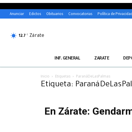
Anunciar
Edictos
Obituarios
Convocatorias
Política de Privacida
Zárate
C
12.7
INF. GENERAL
ZARATE
DEP
Inicio
Etiquetas
ParanáDeLasPalmas
Etiqueta: ParanáDeLasPa
En Zárate: Gendarm