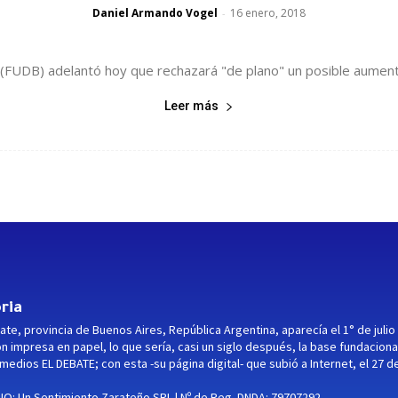
Daniel Armando Vogel
16 enero, 2018
-
UDB) adelantó hoy que rechazará "de plano" un posible aumento sa
Leer más
ria
ate, provincia de Buenos Aires, República Argentina, aparecía el 1° de julio
ón impresa en papel, lo que sería, casi un siglo después, la base fundaciona
medios EL DEBATE; con esta -su página digital- que subió a Internet, el 27 d
O: Un Sentimiento Zarateño SRL | Nº de Reg. DNDA: 79707292