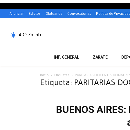
Anunciar
Edictos
Obituarios
Convocatorias
Política de Privacida
Zárate
C
4.2
INF. GENERAL
ZARATE
DEP
Inicio
Etiquetas
PARITARIAS DOCENTES BONAERE
Etiqueta: PARITARIAS 
BUENOS AIRES: D