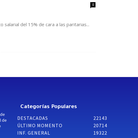
0
larial del 15% de cara a las paritarias...
Categorías Populares
 de
DESTACADAS
22143
l de
ÚLTIMO MOMENTO
20714
e
INF. GENERAL
19322