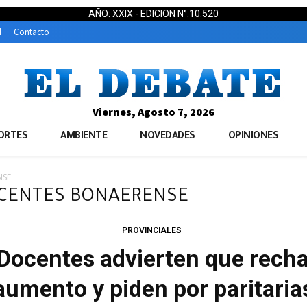
AÑO: XXIX - EDICION N°:10.520
d
Contacto
Viernes, Agosto 7, 2026
ORTES
AMBIENTE
NOVEDADES
OPINIONES
NSE
DOCENTES BONAERENSE
PROVINCIALES
ocentes advierten que rech
aumento y piden por paritaria