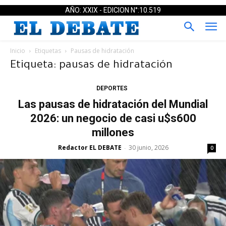
AÑO: XXIX - EDICION N°:10.519
Inicio
Etiquetas
Pausas de hidratación
Etiqueta: pausas de hidratación
DEPORTES
Las pausas de hidratación del Mundial
2026: un negocio de casi u$s600
millones
Redactor EL DEBATE
30 junio, 2026
-
0