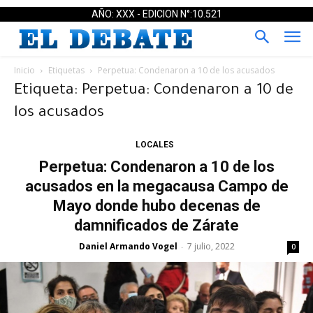
AÑO: XXX - EDICION N°:10.521
Inicio
Etiquetas
Perpetua: Condenaron a 10 de los acusados
Etiqueta: Perpetua: Condenaron a 10 de
los acusados
LOCALES
Perpetua: Condenaron a 10 de los
acusados en la megacausa Campo de
Mayo donde hubo decenas de
damnificados de Zárate
Daniel Armando Vogel
7 julio, 2022
-
0