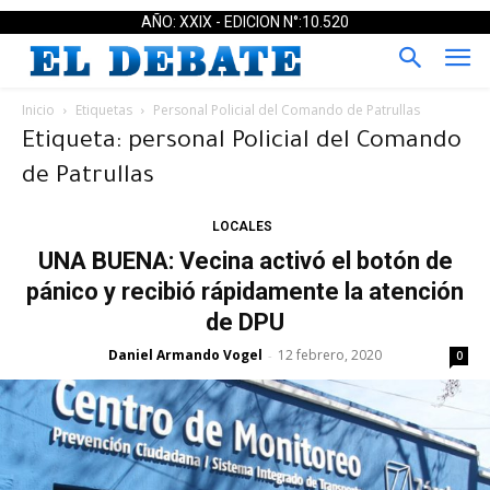
AÑO: XXIX - EDICION N°:10.520
Inicio
Etiquetas
Personal Policial del Comando de Patrullas
Etiqueta: personal Policial del Comando
de Patrullas
LOCALES
UNA BUENA: Vecina activó el botón de
pánico y recibió rápidamente la atención
de DPU
Daniel Armando Vogel
12 febrero, 2020
-
0