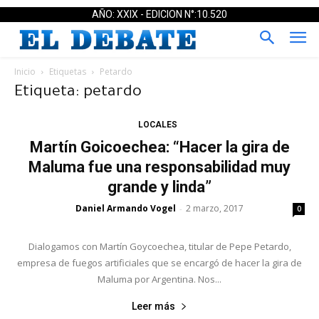
AÑO: XXIX - EDICION N°:10.520
Inicio
Etiquetas
Petardo
Etiqueta: petardo
LOCALES
Martín Goicoechea: “Hacer la gira de
Maluma fue una responsabilidad muy
grande y linda”
Daniel Armando Vogel
2 marzo, 2017
-
0
Dialogamos con Martín Goycoechea, titular de Pepe Petardo,
empresa de fuegos artificiales que se encargó de hacer la gira de
Maluma por Argentina. Nos...
Leer más