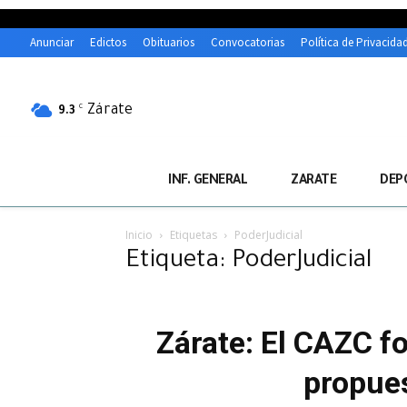
Anunciar
Edictos
Obituarios
Convocatorias
Política de Privacida
Zárate
C
9.3
INF. GENERAL
ZARATE
DEP
Inicio
Etiquetas
PoderJudicial
Etiqueta: PoderJudicial
Zárate: El CAZC f
propues