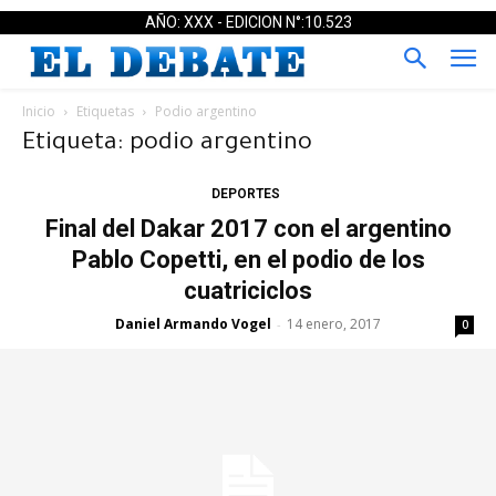
AÑO: XXX - EDICION N°:10.523
Inicio
Etiquetas
Podio argentino
Etiqueta: podio argentino
DEPORTES
Final del Dakar 2017 con el argentino
Pablo Copetti, en el podio de los
cuatriciclos
Daniel Armando Vogel
14 enero, 2017
-
0