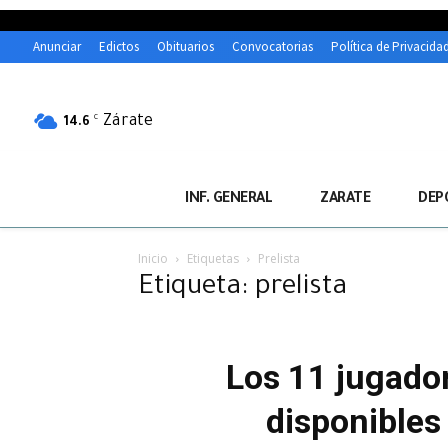
Anunciar
Edictos
Obituarios
Convocatorias
Política de Privacida
Zárate
C
14.6
INF. GENERAL
ZARATE
DEP
Inicio
Etiquetas
Prelista
Etiqueta: prelista
Los 11 jugador
disponibles