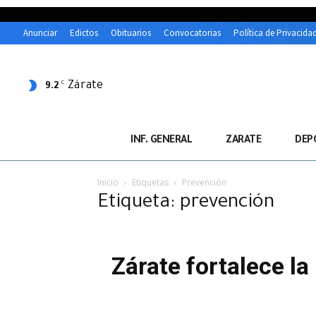
Anunciar
Edictos
Obituarios
Convocatorias
Política de Privacida
Zárate
C
9.2
INF. GENERAL
ZARATE
DEP
Inicio
Etiquetas
Prevención
Etiqueta: prevención
Zárate fortalece l