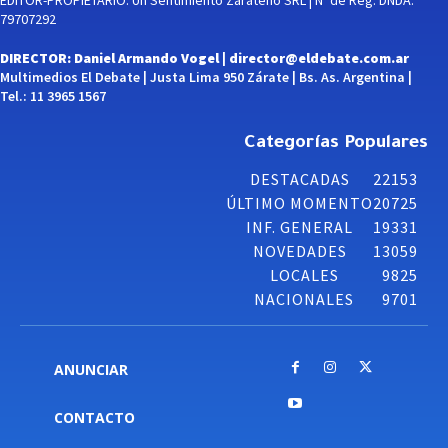
EDITOR-PROPIETARIO: Un Sentimiento Zarateño SRL | Nº de Reg. DNDA:
79707292
DIRECTOR: Daniel Armando Vogel |
director@eldebate.com.ar
Multimedios El Debate | Justa Lima 950 Zárate | Bs. As. Argentina |
Tel.: 11 3965 1567
Categorías Populares
DESTACADAS
22153
ÚLTIMO MOMENTO
20725
INF. GENERAL
19331
NOVEDADES
13059
LOCALES
9825
NACIONALES
9701
ANUNCIAR
CONTACTO