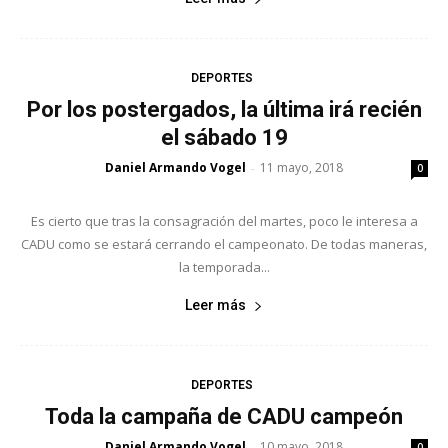
DEPORTES
Por los postergados, la última irá recién
el sábado 19
Daniel Armando Vogel
11 mayo, 2018
-
0
Es cierto que tras la consagración del martes, poco le interesa a
CADU como se estará cerrando el campeonato. De todas maneras,
la temporada...
Leer más
DEPORTES
Toda la campaña de CADU campeón
Daniel Armando Vogel
10 mayo, 2018
-
0