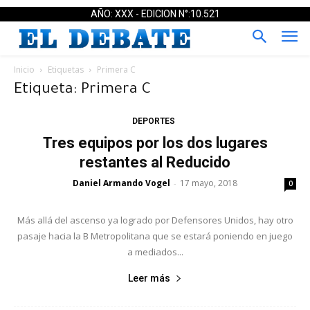
AÑO: XXX - EDICION N°:10.521
Inicio
Etiquetas
Primera C
Etiqueta: Primera C
DEPORTES
Tres equipos por los dos lugares
restantes al Reducido
Daniel Armando Vogel
17 mayo, 2018
-
0
Más allá del ascenso ya logrado por Defensores Unidos, hay otro
pasaje hacia la B Metropolitana que se estará poniendo en juego
a mediados...
Leer más