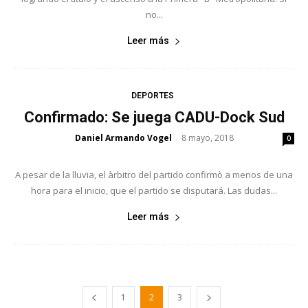
no...
Leer más
DEPORTES
Confirmado: Se juega CADU-Dock Sud
Daniel Armando Vogel
8 mayo, 2018
-
0
A pesar de la lluvia, el àrbitro del partido confirmò a menos de una
hora para el inicio, que el partido se disputará. Las dudas...
Leer más
1
2
3