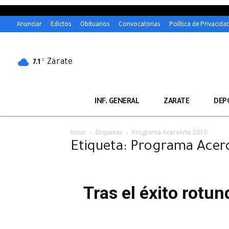
Anunciar
Edictos
Obituarios
Convocatorias
Política de Privacida
Zárate
C
7.1
INF. GENERAL
ZARATE
DEP
Inicio
Etiquetas
Programa AcercArte 2019
Etiqueta: Programa Acer
Tras el éxito rotun