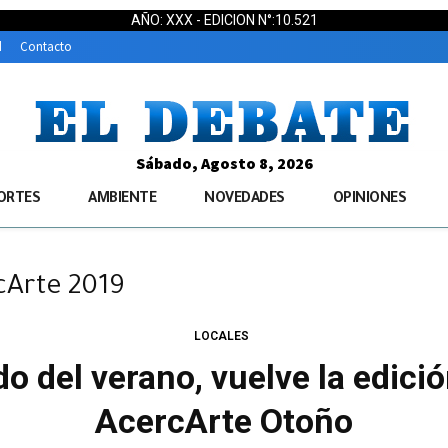
AÑO: XXX - EDICION N°:10.521
d
Contacto
Sábado, Agosto 8, 2026
ORTES
AMBIENTE
NOVEDADES
OPINIONES
cArte 2019
LOCALES
do del verano, vuelve la edici
AcercArte Otoño