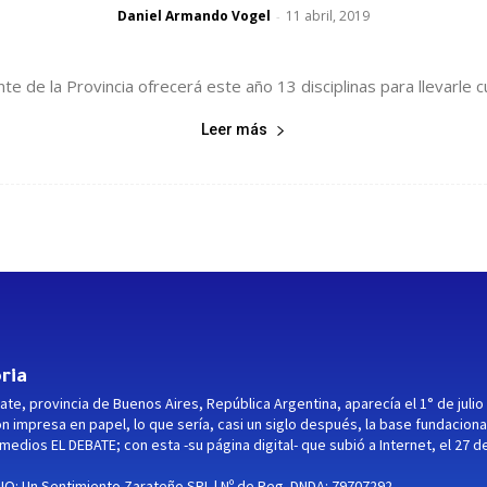
Daniel Armando Vogel
11 abril, 2019
-
e de la Provincia ofrecerá este año 13 disciplinas para llevarle cul
Leer más
ria
ate, provincia de Buenos Aires, República Argentina, aparecía el 1° de julio
ón impresa en papel, lo que sería, casi un siglo después, la base fundaciona
medios EL DEBATE; con esta -su página digital- que subió a Internet, el 27 d
O: Un Sentimiento Zarateño SRL | Nº de Reg. DNDA: 79707292