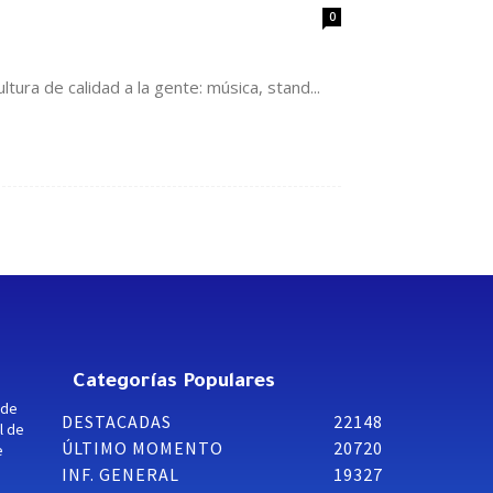
0
tura de calidad a la gente: música, stand...
Categorías Populares
 de
DESTACADAS
22148
l de
ÚLTIMO MOMENTO
20720
e
INF. GENERAL
19327