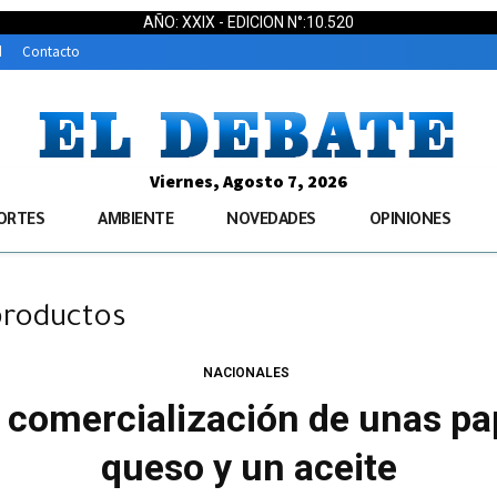
AÑO: XXIX - EDICION N°:10.520
d
Contacto
Viernes, Agosto 7, 2026
ORTES
AMBIENTE
NOVEDADES
OPINIONES
 productos
NACIONALES
comercialización de unas papa
queso y un aceite