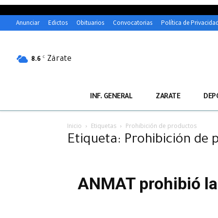
Anunciar
Edictos
Obituarios
Convocatorias
Política de Privacida
Zárate
C
8.6
INF. GENERAL
ZARATE
DEP
Inicio
Etiquetas
Prohibición de productos
Etiqueta: Prohibición de
ANMAT prohibió la 