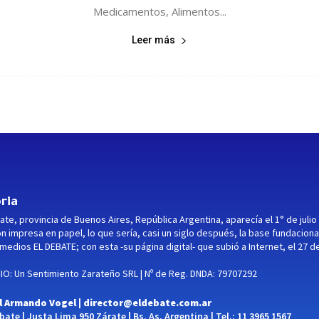
Medicamentos, Alimentos...
Leer más
ria
ate, provincia de Buenos Aires, República Argentina, aparecía el 1° de julio
ón impresa en papel, lo que sería, casi un siglo después, la base fundaciona
medios EL DEBATE; con esta -su página digital- que subió a Internet, el 27 d
O: Un Sentimiento Zarateño SRL | Nº de Reg. DNDA: 79707292
l Armando Vogel |
director@eldebate.com.ar
ate | Justa Lima 950 Zárate | Bs. As. Argentina | Tel.: 11 3965 1567